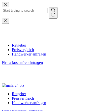
Zum
Inhalt
springen
Keine
Ergebnisse
Ratgeber
Preisvergleich
Handwerker anfragen
Firma kostenfrei eintragen
Ratgeber
Preisvergleich
Handwerker anfragen