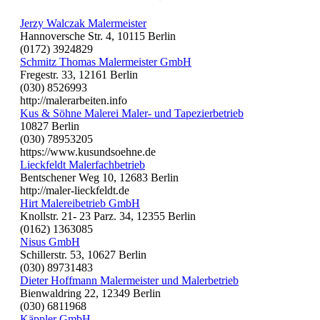
Jerzy Walczak Malermeister
Hannoversche Str. 4, 10115 Berlin
(0172) 3924829
Schmitz Thomas Malermeister GmbH
Fregestr. 33, 12161 Berlin
(030) 8526993
http://malerarbeiten.info
Kus & Söhne Malerei Maler- und Tapezierbetrieb
10827 Berlin
(030) 78953205
https://www.kusundsoehne.de
Lieckfeldt Malerfachbetrieb
Bentschener Weg 10, 12683 Berlin
http://maler-lieckfeldt.de
Hirt Malereibetrieb GmbH
Knollstr. 21- 23 Parz. 34, 12355 Berlin
(0162) 1363085
Nisus GmbH
Schillerstr. 53, 10627 Berlin
(030) 89731483
Dieter Hoffmann Malermeister und Malerbetrieb
Bienwaldring 22, 12349 Berlin
(030) 6811968
Käppler GmbH