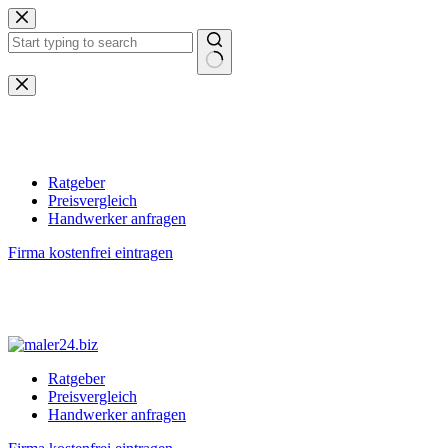
Zum
Inhalt
springen
Keine
Ergebnisse
Ratgeber
Preisvergleich
Handwerker anfragen
Firma kostenfrei eintragen
Ratgeber
Preisvergleich
Handwerker anfragen