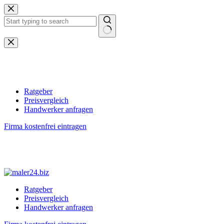
Zum
Inhalt
springen
Keine
Ergebnisse
Ratgeber
Preisvergleich
Handwerker anfragen
Firma kostenfrei eintragen
Ratgeber
Preisvergleich
Handwerker anfragen