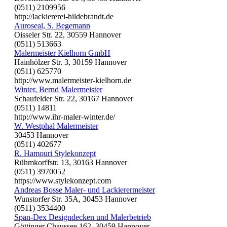
(0511) 2109956
http://lackiererei-hildebrandt.de
Auroseal, S. Begemann
Oisseler Str. 22, 30559 Hannover
(0511) 513663
Malermeister Kielhorn GmbH
Hainhölzer Str. 3, 30159 Hannover
(0511) 625770
http://www.malermeister-kielhorn.de
Winter, Bernd Malermeister
Schaufelder Str. 22, 30167 Hannover
(0511) 14811
http://www.ihr-maler-winter.de/
W. Westphal Malermeister
30453 Hannover
(0511) 402677
R. Hamouri Stylekonzept
Rühmkorffstr. 13, 30163 Hannover
(0511) 3970052
https://www.stylekonzept.com
Andreas Bosse Maler- und Lackierermeister
Wunstorfer Str. 35A, 30453 Hannover
(0511) 3534400
Span-Dex Designdecken und Malerbetrieb
Göttinger Chaussee 162, 30459 Hannover