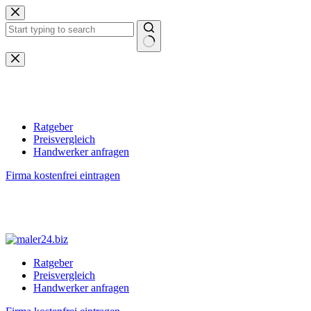
Zum
Inhalt
springen
Keine
Ergebnisse
Ratgeber
Preisvergleich
Handwerker anfragen
Firma kostenfrei eintragen
Ratgeber
Preisvergleich
Handwerker anfragen