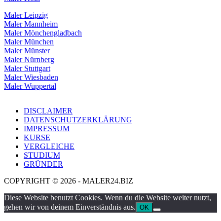
Maler Leipzig
Maler Mannheim
Maler Mönchengladbach
Maler München
Maler Münster
Maler Nürnberg
Maler Stuttgart
Maler Wiesbaden
Maler Wuppertal
DISCLAIMER
DATENSCHUTZERKLÄRUNG
IMPRESSUM
KURSE
VERGLEICHE
STUDIUM
GRÜNDER
COPYRIGHT © 2026 - MALER24.BIZ
Diese Website benutzt Cookies. Wenn du die Website weiter nutzt,
gehen wir von deinem Einverständnis aus.
OK