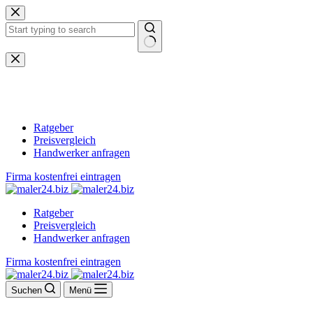
Zum
Inhalt
springen
Keine
Ergebnisse
Ratgeber
Preisvergleich
Handwerker anfragen
Firma kostenfrei eintragen
Ratgeber
Preisvergleich
Handwerker anfragen
Firma kostenfrei eintragen
Suchen
Menü