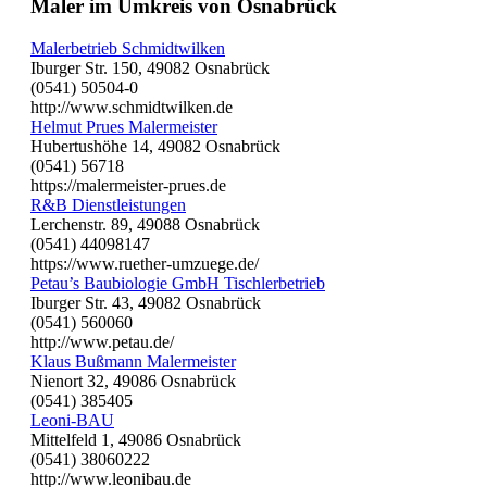
Maler im Umkreis von Osnabrück
Malerbetrieb Schmidtwilken
Iburger Str. 150, 49082 Osnabrück
(0541) 50504-0
http://www.schmidtwilken.de
Helmut Prues Malermeister
Hubertushöhe 14, 49082 Osnabrück
(0541) 56718
https://malermeister-prues.de
R&B Dienstleistungen
Lerchenstr. 89, 49088 Osnabrück
(0541) 44098147
https://www.ruether-umzuege.de/
Petau’s Baubiologie GmbH Tischlerbetrieb
Iburger Str. 43, 49082 Osnabrück
(0541) 560060
http://www.petau.de/
Klaus Bußmann Malermeister
Nienort 32, 49086 Osnabrück
(0541) 385405
Leoni-BAU
Mittelfeld 1, 49086 Osnabrück
(0541) 38060222
http://www.leonibau.de