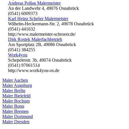
Andreas Pollag Malermeister
An der Landwehr 4, 49076 Osnabrück
(0541) 6009373
Karl Heinz Schröer Malermeister
Wilhelm-Heckermann-Str. 2, 49078 Osnabrück
(0541) 441632
http://www.malermeister-schroeer.de/
Dirk Rostek Malerfachbetrieb
Am Sportplatz 2B, 49086 Osnabrück
(0541) 384255
Work4you
Schepelerstr. 3b, 49074 Osnabrück
(0541) 97061514
http://www.work4you-os.de
Maler Aachen
Maler Augsburg
Maler Berlin
Maler Bielefeld
Maler Bochum
Maler Bonn
Maler Bremen
Maler Dortmund
Maler Dresden