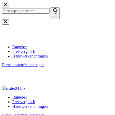
Zum
Inhalt
springen
Keine
Ergebnisse
Ratgeber
Preisvergleich
Handwerker anfragen
Firma kostenfrei eintragen
Ratgeber
Preisvergleich
Handwerker anfragen