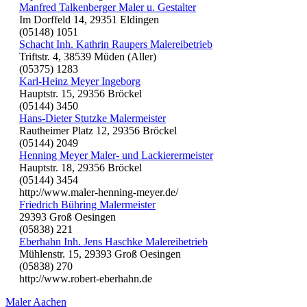
Manfred Talkenberger Maler u. Gestalter
Im Dorffeld 14, 29351 Eldingen
(05148) 1051
Schacht Inh. Kathrin Raupers Malereibetrieb
Triftstr. 4, 38539 Müden (Aller)
(05375) 1283
Karl-Heinz Meyer Ingeborg
Hauptstr. 15, 29356 Bröckel
(05144) 3450
Hans-Dieter Stutzke Malermeister
Rautheimer Platz 12, 29356 Bröckel
(05144) 2049
Henning Meyer Maler- und Lackierermeister
Hauptstr. 18, 29356 Bröckel
(05144) 3454
http://www.maler-henning-meyer.de/
Friedrich Bühring Malermeister
29393 Groß Oesingen
(05838) 221
Eberhahn Inh. Jens Haschke Malereibetrieb
Mühlenstr. 15, 29393 Groß Oesingen
(05838) 270
http://www.robert-eberhahn.de
Maler Aachen