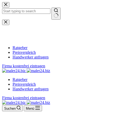
Zum
Inhalt
springen
Keine
Ergebnisse
Ratgeber
Preisvergleich
Handwerker anfragen
Firma kostenfrei eintragen
Ratgeber
Preisvergleich
Handwerker anfragen
Firma kostenfrei eintragen
Suchen
Menü