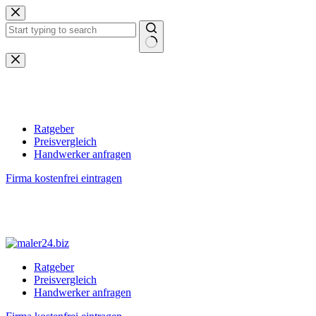
Zum
Inhalt
springen
Keine
Ergebnisse
Ratgeber
Preisvergleich
Handwerker anfragen
Firma kostenfrei eintragen
Ratgeber
Preisvergleich
Handwerker anfragen