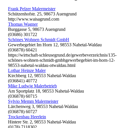
Frank Pelzer Malermeister
Schützenhofstr. 25, 98673 Auengrund
http://www.waisagrund.com
Thomas Wagner
Burggasse 5, 98673 Auengrund
(03686) 301722
Schönes Wohnen Schmidt GmbH
Gewerbegebiet Im Horn 12, 98553 Nahetal-Waldau
(036878) 60421
https://wirtschaft-schleusegrund.de/gewerbeverzeichnis/135-
schönes-wohnen-schmidt-gmbhgewerbegebiet-im-horn-12-
98553-nahetal-waldau-otwaldau.html
Lothar Heinze Maler
Kirchberg 12, 98553 Nahetal-Waldau
(036841) 40772
Mike Ludwig Malerbetrieb
Am Sportplatz 18, 98553 Nahetal-Waldau
(036878) 60715
Sylvio Memm Malermeister
Lärchenweg 3, 98553 Nahetal-Waldau
(036878) 60727
Trockenbau Heerlein
Hintere Str. 2, 98553 Nahetal-Waldau
(0178) 7118302