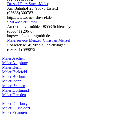
Dressel Putz-Stuck-Maler
Am Bahnhof 23, 98673 Eisfeld
(03686) 300783
http://www.stuck-dressel.de
SMB-Maler GmbH
An der Pulvermühle, 98553 Schleusingen
(036841) 206-0
https://smb-maler-gmbh.de
Malerservice Menzel, Christian Menzel
Rössewiese 58, 98553 Schleusingen
(036841) 599875
Maler Aachen
Maler Augsburg
Maler Berlin
Maler Bielefeld
Maler Bochum
Maler Bonn
Maler Bremen
Maler Dortmund
Maler Dresden
Maler Duisburg
Maler Düsseldorf
Maler Erlangen