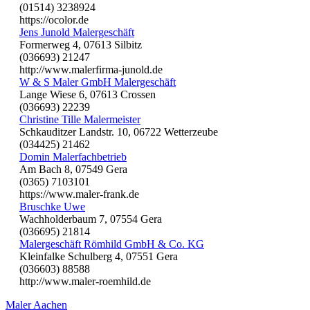
(01514) 3238924
https://ocolor.de
Jens Junold Malergeschäft
Formerweg 4, 07613 Silbitz
(036693) 21247
http://www.malerfirma-junold.de
W & S Maler GmbH Malergeschäft
Lange Wiese 6, 07613 Crossen
(036693) 22239
Christine Tille Malermeister
Schkauditzer Landstr. 10, 06722 Wetterzeube
(034425) 21462
Domin Malerfachbetrieb
Am Bach 8, 07549 Gera
(0365) 7103101
https://www.maler-frank.de
Bruschke Uwe
Wachholderbaum 7, 07554 Gera
(036695) 21814
Malergeschäft Römhild GmbH & Co. KG
Kleinfalke Schulberg 4, 07551 Gera
(036603) 88588
http://www.maler-roemhild.de
Maler Aachen