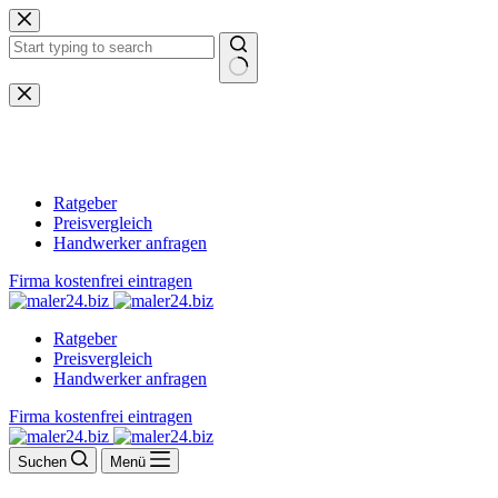
Zum
Inhalt
springen
Keine
Ergebnisse
Ratgeber
Preisvergleich
Handwerker anfragen
Firma kostenfrei eintragen
Ratgeber
Preisvergleich
Handwerker anfragen
Firma kostenfrei eintragen
Suchen
Menü