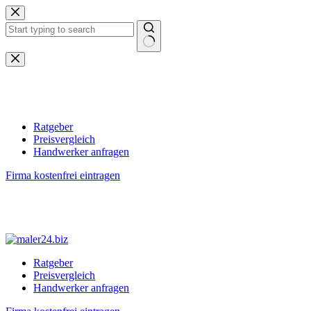
Zum
Inhalt
springen
Keine
Ergebnisse
Ratgeber
Preisvergleich
Handwerker anfragen
Firma kostenfrei eintragen
Ratgeber
Preisvergleich
Handwerker anfragen