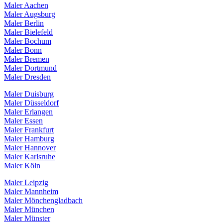
Maler Aachen
Maler Augsburg
Maler Berlin
Maler Bielefeld
Maler Bochum
Maler Bonn
Maler Bremen
Maler Dortmund
Maler Dresden
Maler Duisburg
Maler Düsseldorf
Maler Erlangen
Maler Essen
Maler Frankfurt
Maler Hamburg
Maler Hannover
Maler Karlsruhe
Maler Köln
Maler Leipzig
Maler Mannheim
Maler Mönchengladbach
Maler München
Maler Münster