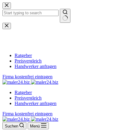
Zum
Inhalt
springen
Keine
Ergebnisse
Ratgeber
Preisvergleich
Handwerker anfragen
Firma kostenfrei eintragen
Ratgeber
Preisvergleich
Handwerker anfragen
Firma kostenfrei eintragen
Suchen
Menü