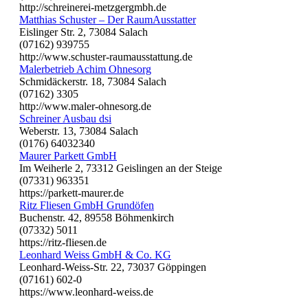
http://schreinerei-metzgergmbh.de
Matthias Schuster – Der RaumAusstatter
Eislinger Str. 2, 73084 Salach
(07162) 939755
http://www.schuster-raumausstattung.de
Malerbetrieb Achim Ohnesorg
Schmidäckerstr. 18, 73084 Salach
(07162) 3305
http://www.maler-ohnesorg.de
Schreiner Ausbau dsi
Weberstr. 13, 73084 Salach
(0176) 64032340
Maurer Parkett GmbH
Im Weiherle 2, 73312 Geislingen an der Steige
(07331) 963351
https://parkett-maurer.de
Ritz Fliesen GmbH Grundöfen
Buchenstr. 42, 89558 Böhmenkirch
(07332) 5011
https://ritz-fliesen.de
Leonhard Weiss GmbH & Co. KG
Leonhard-Weiss-Str. 22, 73037 Göppingen
(07161) 602-0
https://www.leonhard-weiss.de