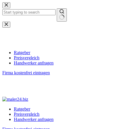
Zum
Inhalt
springen
Keine
Ergebnisse
Ratgeber
Preisvergleich
Handwerker anfragen
Firma kostenfrei eintragen
Ratgeber
Preisvergleich
Handwerker anfragen