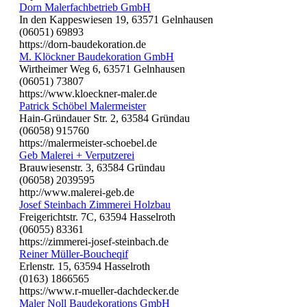
Dorn Malerfachbetrieb GmbH
In den Kappeswiesen 19, 63571 Gelnhausen
(06051) 69893
https://dorn-baudekoration.de
M. Klöckner Baudekoration GmbH
Wirtheimer Weg 6, 63571 Gelnhausen
(06051) 73807
https://www.kloeckner-maler.de
Patrick Schöbel Malermeister
Hain-Gründauer Str. 2, 63584 Gründau
(06058) 915760
https://malermeister-schoebel.de
Geb Malerei + Verputzerei
Brauwiesenstr. 3, 63584 Gründau
(06058) 2039595
http://www.malerei-geb.de
Josef Steinbach Zimmerei Holzbau
Freigerichtstr. 7C, 63594 Hasselroth
(06055) 83361
https://zimmerei-josef-steinbach.de
Reiner Müller-Boucheqif
Erlenstr. 15, 63594 Hasselroth
(0163) 1866565
https://www.r-mueller-dachdecker.de
Maler Noll Baudekorations GmbH