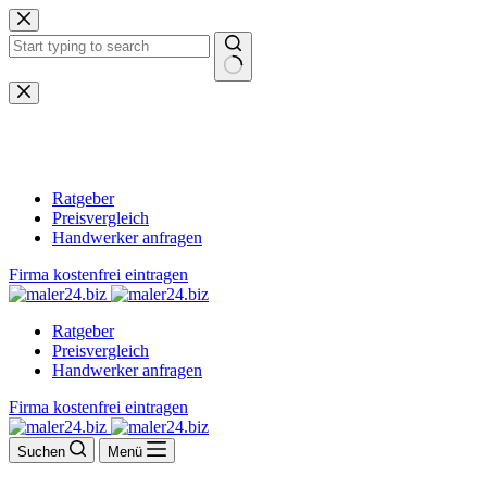
Zum
Inhalt
springen
Keine
Ergebnisse
Ratgeber
Preisvergleich
Handwerker anfragen
Firma kostenfrei eintragen
Ratgeber
Preisvergleich
Handwerker anfragen
Firma kostenfrei eintragen
Suchen
Menü