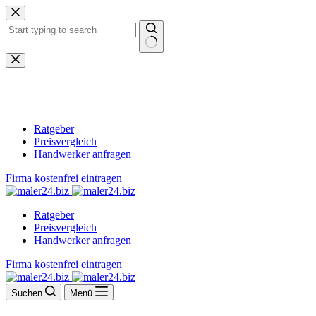
Zum
Inhalt
springen
Keine
Ergebnisse
Ratgeber
Preisvergleich
Handwerker anfragen
Firma kostenfrei eintragen
Ratgeber
Preisvergleich
Handwerker anfragen
Firma kostenfrei eintragen
Suchen
Menü