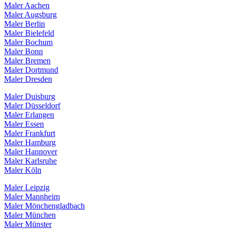
Maler Aachen
Maler Augsburg
Maler Berlin
Maler Bielefeld
Maler Bochum
Maler Bonn
Maler Bremen
Maler Dortmund
Maler Dresden
Maler Duisburg
Maler Düsseldorf
Maler Erlangen
Maler Essen
Maler Frankfurt
Maler Hamburg
Maler Hannover
Maler Karlsruhe
Maler Köln
Maler Leipzig
Maler Mannheim
Maler Mönchengladbach
Maler München
Maler Münster