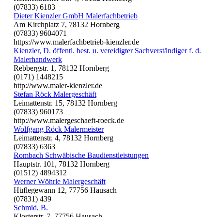
(07833) 6183
Dieter Kienzler GmbH Malerfachbetrieb
Am Kirchplatz 7, 78132 Hornberg
(07833) 9604071
https://www.malerfachbetrieb-kienzler.de
Kienzler, D. öffentl. best. u. vereidigter Sachverständiger f. d.
Malerhandwerk
Rebbergstr. 1, 78132 Hornberg
(0171) 1448215
http://www.maler-kienzler.de
Stefan Röck Malergeschäft
Leimattenstr. 15, 78132 Hornberg
(07833) 960173
http://www.malergeschaeft-roeck.de
Wolfgang Röck Malermeister
Leimattenstr. 4, 78132 Hornberg
(07833) 6363
Rombach Schwäbische Baudienstleistungen
Hauptstr. 101, 78132 Hornberg
(01512) 4894312
Werner Wöhrle Malergeschäft
Hüflegewann 12, 77756 Hausach
(07831) 439
Schmid, B.
Klosterstr. 7, 77756 Hausach