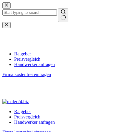
Zum
Inhalt
springen
Keine
Ergebnisse
Ratgeber
Preisvergleich
Handwerker anfragen
Firma kostenfrei eintragen
Ratgeber
Preisvergleich
Handwerker anfragen