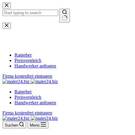
Zum
Inhalt
springen
Keine
Ergebnisse
Ratgeber
Preisvergleich
Handwerker anfragen
Firma kostenfrei eintragen
Ratgeber
Preisvergleich
Handwerker anfragen
Firma kostenfrei eintragen
Suchen
Menü