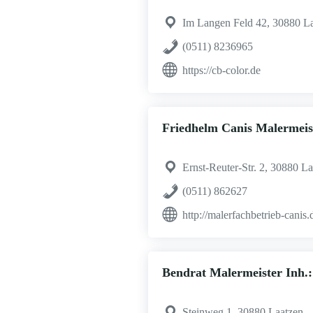
Im Langen Feld 42, 30880 L
(0511) 8236965
https://cb-color.de
Friedhelm Canis Malermeis
Ernst-Reuter-Str. 2, 30880 L
(0511) 862627
http://malerfachbetrieb-canis.
Bendrat Malermeister Inh
Steinweg 1, 30880 Laatzen