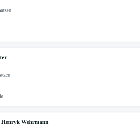
aatzen
ter
aatzen
de
.: Henryk Wehrmann