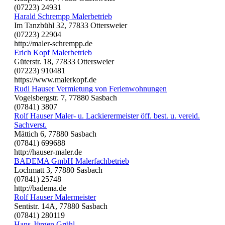
(07223) 24931
Harald Schrempp Malerbetrieb
Im Tanzbühl 32, 77833 Ottersweier
(07223) 22904
http://maler-schrempp.de
Erich Kopf Malerbetrieb
Güterstr. 18, 77833 Ottersweier
(07223) 910481
https://www.malerkopf.de
Rudi Hauser Vermietung von Ferienwohnungen
Vogelsbergstr. 7, 77880 Sasbach
(07841) 3807
Rolf Hauser Maler- u. Lackierermeister öff. best. u. vereid.
Sachverst.
Mättich 6, 77880 Sasbach
(07841) 699688
http://hauser-maler.de
BADEMA GmbH Malerfachbetrieb
Lochmatt 3, 77880 Sasbach
(07841) 25748
http://badema.de
Rolf Hauser Malermeister
Sentistr. 14A, 77880 Sasbach
(07841) 280119
Hans-Jürgen Grühl