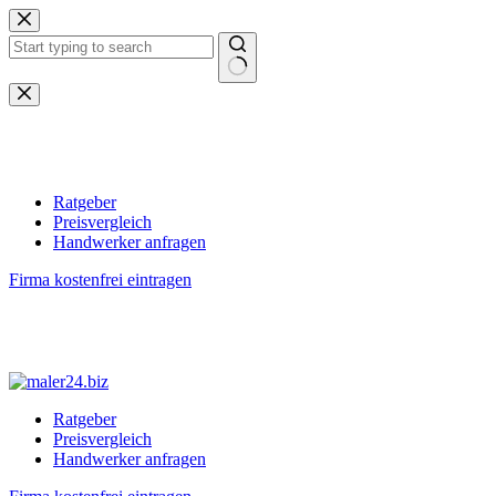
Zum
Inhalt
springen
Keine
Ergebnisse
Ratgeber
Preisvergleich
Handwerker anfragen
Firma kostenfrei eintragen
Ratgeber
Preisvergleich
Handwerker anfragen