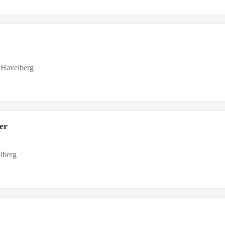
 Havelberg
er
lberg