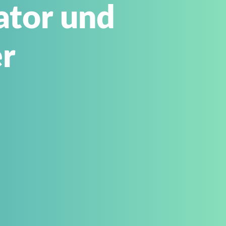
ator und
r